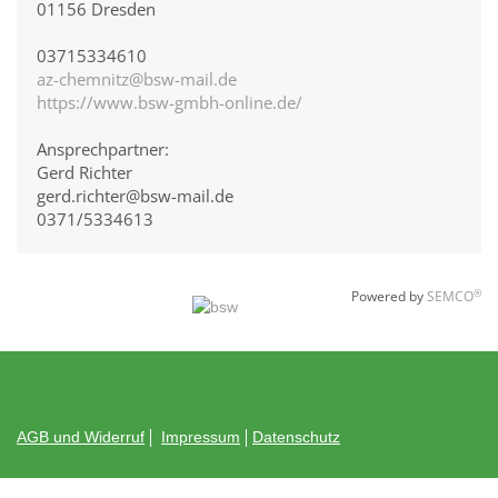
01156 Dresden
03715334610
az-chemnitz@bsw-mail.de
https://www.bsw-gmbh-online.de/
Ansprechpartner:
Gerd Richter
gerd.richter@bsw-mail.de
0371/5334613
®
Powered by
SEMCO
AGB und Widerruf
Impressum
Datenschutz
© Bildungswerk der Sächsischen Wirtschaft