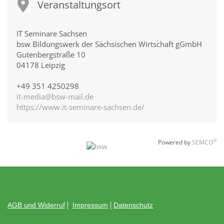
Veranstaltungsort
IT Seminare Sachsen
bsw Bildungswerk der Sächsischen Wirtschaft gGmbH
Gutenbergstraße 10
04178 Leipzig
+49 351 4250298
it-media@bsw-mail.de
https://www.it-seminare-sachsen.de/
®
Powered by
SEMCO
AGB und Widerruf
Impressum
Datenschutz