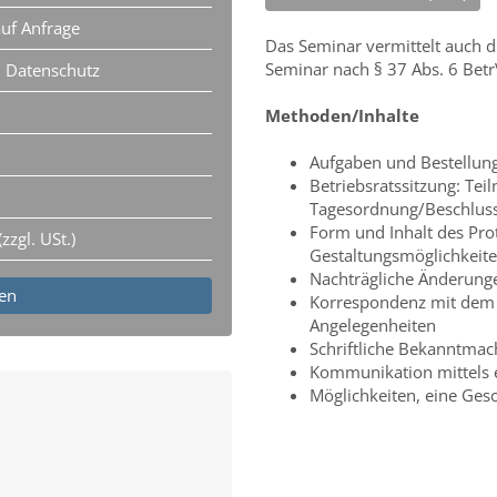
uf Anfrage
Das Seminar vermittelt auch d
Seminar nach § 37 Abs. 6 Bet
 Datenschutz
Methoden/Inhalte
Aufgaben und Bestellung 
Betriebsratssitzung: Tei
Tagesordnung/Beschlus
Form und Inhalt des Pro
zzgl. USt.)
Gestaltungsmöglichkeit
Nachträgliche Änderunge
gen
Korrespondenz mit dem 
Angelegenheiten
Schriftliche Bekanntmach
Kommunikation mittels e
Möglichkeiten, eine Gesc
H