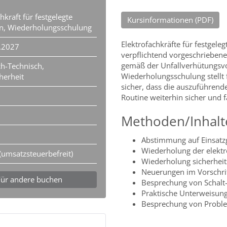
hkraft für festgelegte
Kursinformationen (PDF)
en, Wiederholungsschulung
Elektrofachkräfte für festgele
.2027
verpflichtend vorgeschrieben
gemäß der Unfallverhütungsvor
h-Technisch,
Wiederholungsschulung stellt
herheit
sicher, dass die auszuführend
Routine weiterhin sicher und 
Methoden/Inhalt
Abstimmung auf Einsatz
Wiederholung der elekt
(umsatzsteuerbefreit)
Wiederholung sicherheit
Neuerungen im Vorschr
Für andere buchen
Besprechung von Schal
Praktische Unterweisun
Besprechung von Proble