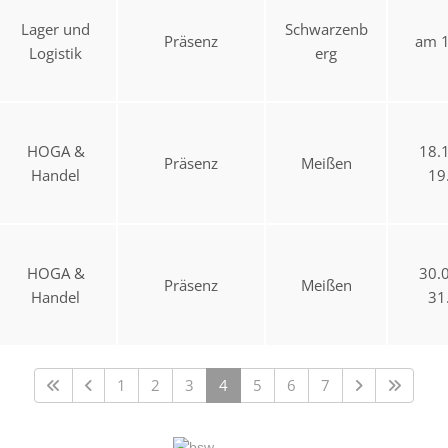
Lager und
Schwarzenb
Präsenz
am 1
Logistik
erg
HOGA &
18.
Präsenz
Meißen
Handel
19
HOGA &
30.
Präsenz
Meißen
Handel
31
1
2
3
4
5
6
7