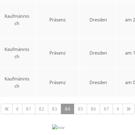
Kaufmännis
Präsenz
Dresden
am 2
ch
Kaufmännis
Präsenz
Dresden
am 1
ch
Kaufmännis
Präsenz
Dresden
am 0
ch
81
82
83
84
85
86
87