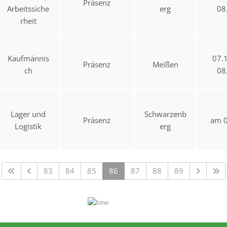
Präsenz
Arbeitssiche
erg
08
rheit
Kaufmännis
07.
Präsenz
Meißen
ch
08
Lager und
Schwarzenb
Präsenz
am 0
Logistik
erg
83
84
85
86
87
88
89